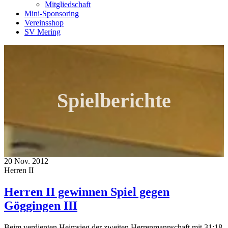
Mitgliedschaft
Mini-Sponsoring
Vereinsshop
SV Mering
Spielberichte
20 Nov. 2012
Herren II
Herren II gewinnen Spiel gegen
Göggingen III
Beim verdienten Heimsieg der zweiten Herrenmannschaft mit 31:18