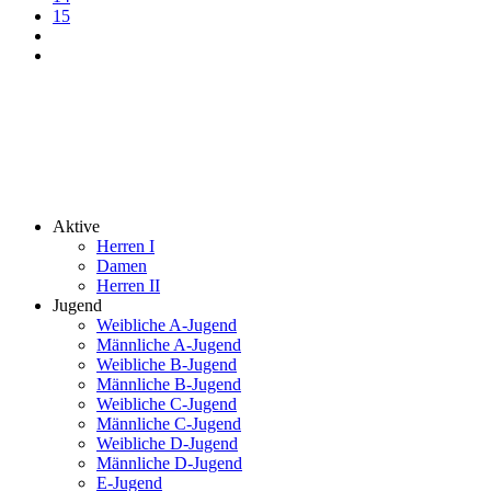
15
Feed-Einträge
© 2026 SV Mering Handball
Datenschutz
Impressum
Sommerfest
Aktive
Herren I
Damen
Herren II
Jugend
Weibliche A-Jugend
Männliche A-Jugend
Weibliche B-Jugend
Männliche B-Jugend
Weibliche C-Jugend
Männliche C-Jugend
Weibliche D-Jugend
Männliche D-Jugend
E-Jugend