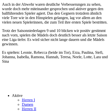
Auch in der Abwehr waren deutliche Verbesserungen zu sehen,
wurde doch mehr miteinander gesprochen und aktiver gegen den
ballführenden Spieler agiert. Das den Gegnern trotzdem ähnlich
viele Tore wie in den Hinspielen gelangen, lag vor allem an den
vielen neuen Spielerinnen, die zum Teil ihre ersten Spiele bestritten.
Trotz der Saisonniederlagen 9 und 10 blicken wir positiv gestimmt
nach vorn, spielen die Mädels doch deutlich besser als letzte Saison
eine Liga tiefer. Es wird sicher nicht lange dauern und die Mädels
gewinnen.
Es spielten: Leonie, Rebecca (beide im Tor), Erza, Paulina, Stefi,
Johanna, Isabella, Ramona, Hannah, Teresa, Neele, Lotte, Lara und
Sina
© 2026 SV Mering Handball
Datenschutz
Impressum
Sommerfest
Aktive
Herren I
Damen
Herren II